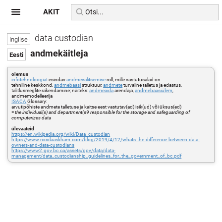
AKIT
data custodian
andmekäitleja
olemus
infotehnoloogiat
esindav
andmevalitsemise
roll, mille vastutusalad on
tehniline keskkond,
andmebaasi
struktuur,
andmete
turvaline talletus ja edastus,
talitlusreeglite rakendamine; näiteks:
andmeaida
arendaja,
andmebaasiülem
,
andmemodelleerija
ISACA
Glossary:
arvutipõhiste andmete talletuse ja kaitse eest vastutav(ad) isik(ud) või üksus(ed)
=
the individual(s) and department(s9 responsible for the storage and safeguarding of
computerizes data
ülevaateid
https://en.wikipedia.org/wiki/Data_custodian
https://www.nicolaaskham.com/blog/2019/4/12/whats-the-difference-between-data-
owners-and-data-custodians
https://www2.gov.bc.ca/assets/gov/data/data-
management/data_custodianship_guidelines_for_the_government_of_bc.pdf