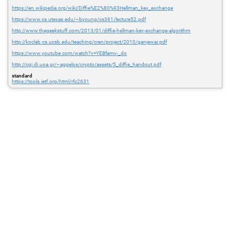
https://en.wikipedia.org/wiki/Diffie%E2%80%93Hellman_key_exchange
https://www.cs.utexas.edu/~byoung/cs361/lecture52.pdf
http://www.thegeekstuff.com/2013/01/diffie-hellman-key-exchange-algorithm
http://koclab.cs.ucsb.edu/teaching/cren/project/2010/ganjewar.pdf
https://www.youtube.com/watch?v=YEBfamv-_do
http://cgi.di.uoa.gr/~aggelos/crypto/assets/5_diffie_handout.pdf
standard
https://tools.ietf.org/html/rfc2631