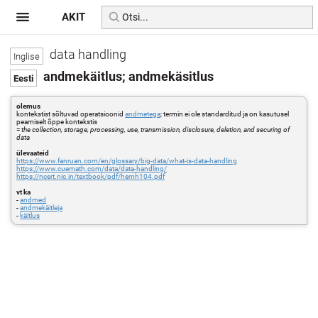
AKIT
data handling
andmekäitlus; andmekäsitlus
olemus
kontekstist sõltuvad operatsioonid
andmetega
; termin ei ole standarditud ja on kasutusel
peamiselt õppe kontekstis
=
the collection, storage, processing, use, transmission, disclosure, deletion, and securing of
data
ülevaateid
https://www.fanruan.com/en/glossary/big-data/what-is-data-handling
https://www.cuemath.com/data/data-handling/
https://ncert.nic.in/textbook/pdf/hemh104.pdf
vt ka
-
andmed
-
andmekäitleja
-
käitlus