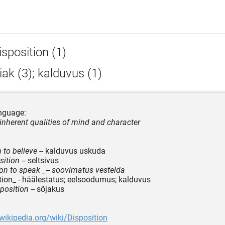
sposition (1)
ak (3); kalduvus (1)
nguage:
 inherent qualities of mind and character
 to believe
-- kalduvus uskuda
sition
-- seltsivus
ion to speak _-- soovimatus vestelda
tion_ - häälestatus; eelsoodumus; kalduvus
sposition
-- sõjakus
.wikipedia.org/wiki/Disposition