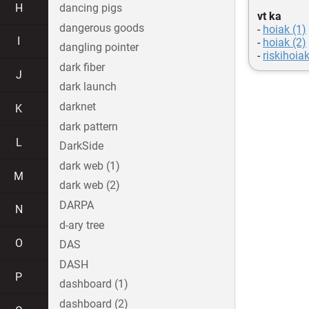
H
dancing pigs
vt ka
dangerous goods
-
hoiak (1)
I
-
hoiak (2)
dangling pointer
-
riskihoia
dark fiber
J
dark launch
darknet
K
dark pattern
L
DarkSide
dark web (1)
M
dark web (2)
DARPA
N
d-ary tree
O
DAS
DASH
P
dashboard (1)
dashboard (2)