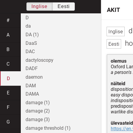
Inglise
Eesti
AKIT
D
#
da
di
DA (1)
A
hoi
DaaS
B
DAC
dactyloscopy
olemus
C
Oxford La
DADF
a person's
daemon
D
näiteid
DAM
disposition
E
DAMA
easy dispo
indisposit
damage (1)
predisposi
F
damage (2)
warlike di
damage (3)
G
ülevaateid
damage threshold (1)
https://en