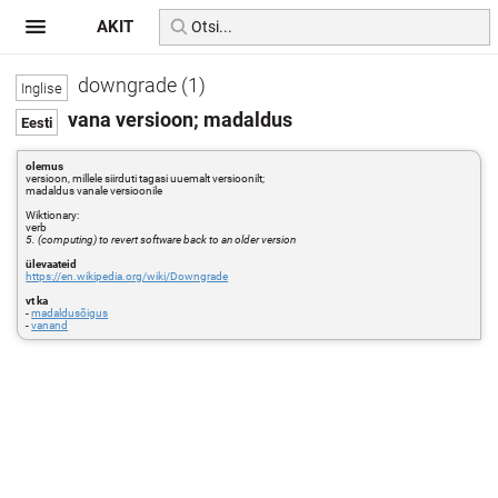
AKIT
downgrade (1)
vana versioon; madaldus
olemus
versioon, millele siirduti tagasi uuemalt versioonilt;
madaldus vanale versioonile
Wiktionary:
verb
5. (computing) to revert software back to an older version
ülevaateid
https://en.wikipedia.org/wiki/Downgrade
vt ka
-
madaldusõigus
-
vanand