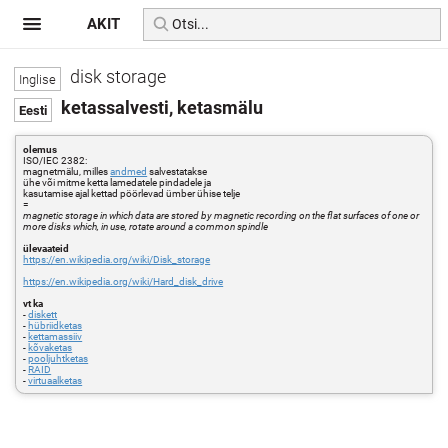
AKIT
disk storage
ketassalvesti, ketasmälu
olemus
ISO/IEC 2382:
magnetmälu, milles
andmed
salvestatakse
ühe või mitme ketta lamedatele pindadele ja
kasutamise ajal kettad pöörlevad ümber ühise telje
=
magnetic storage in which data are stored by magnetic recording on the flat surfaces of one or
more disks which, in use, rotate around a common spindle
ülevaateid
https://en.wikipedia.org/wiki/Disk_storage
https://en.wikipedia.org/wiki/Hard_disk_drive
vt ka
-
diskett
-
hübriidketas
-
kettamassiiv
-
kõvaketas
-
pooljuhtketas
-
RAID
-
virtuaalketas