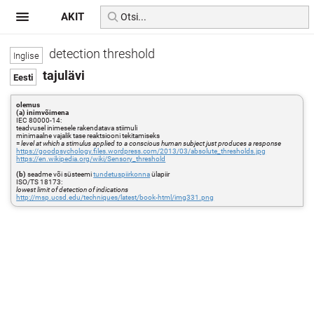
AKIT
detection threshold
tajulävi
olemus
(a) inimvõimena
IEC 80000-14:
teadvusel inimesele rakendatava stiimuli
minimaalne vajalik tase reaktsiooni tekitamiseks
=
level at which a stimulus applied to a conscious human subject just produces a response
https://goodpsychology.files.wordpress.com/2013/03/absolute_thresholds.jpg
https://en.wikipedia.org/wiki/Sensory_threshold
(b)
seadme või süsteemi
tundetuspiirkonna
ülapiir
ISO/TS 18173:
lowest limit of detection of indications
http://msp.ucsd.edu/techniques/latest/book-html/img331.png