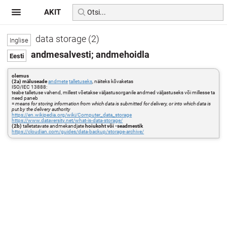
AKIT
data storage (2)
andmesalvesti; andmehoidla
olemus
(2a) mäluseade
andmete
talletuseks
, näiteks kõvaketas
ISO/IEC 13888:
teabe talletuse vahend, millest võetakse väljastusorganile andmed väljastuseks või millesse ta
need paneb
=
means for storing information from which data is submitted for delivery, or into which data is
put by the delivery authority
https://en.wikipedia.org/wiki/Computer_data_storage
https://www.dataversity.net/what-is-data-storage/
(2b)
talletatavate andmekandjate
hoiukoht või -seadmestik
https://cloudian.com/guides/data-backup/storage-archive/