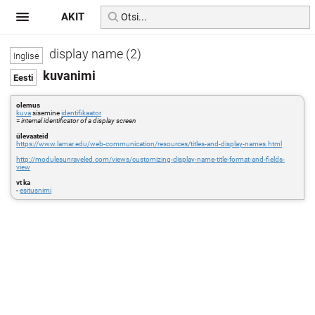
AKIT
display name (2)
kuvanimi
olemus
kuva
sisemine
identifikaator
=
internal identificator of a display screen
ülevaateid
https://www.lamar.edu/web-communication/resources/titles-and-display-names.html
http://modulesunraveled.com/views/customizing-display-name-title-format-and-fields-
view
vt ka
-
esitusnimi