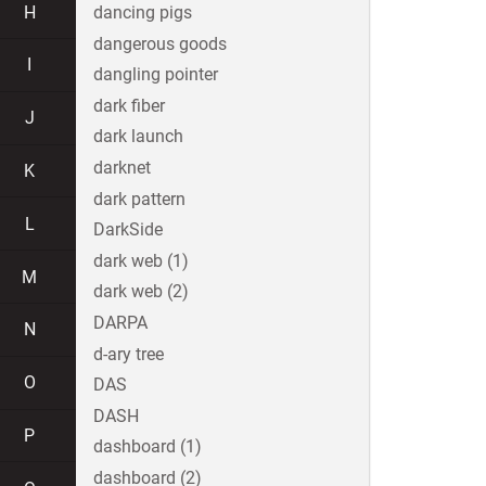
H
dancing pigs
dangerous goods
I
dangling pointer
dark fiber
J
dark launch
darknet
K
dark pattern
L
DarkSide
dark web (1)
M
dark web (2)
DARPA
N
d-ary tree
O
DAS
DASH
P
dashboard (1)
dashboard (2)