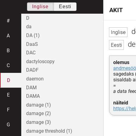
Inglise
Eesti
AKIT
D
#
da
d
DA (1)
A
de
DaaS
B
DAC
dactyloscopy
olemus
C
andmesöö
DADF
sagedaks 
daemon
sisaldab a
D
=
DAM
a data fee
E
DAMA
näiteid
damage (1)
https://h
F
damage (2)
damage (3)
G
damage threshold (1)