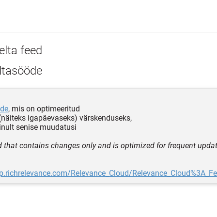
elta feed
ltasööde
de
, mis on optimeeritud
(näiteks igapäevaseks) värskenduseks,
inult senise muudatusi
d that contains changes only and is optimized for frequent updat
elp.richrelevance.com/Relevance_Cloud/Relevance_Cloud%3A_Fe