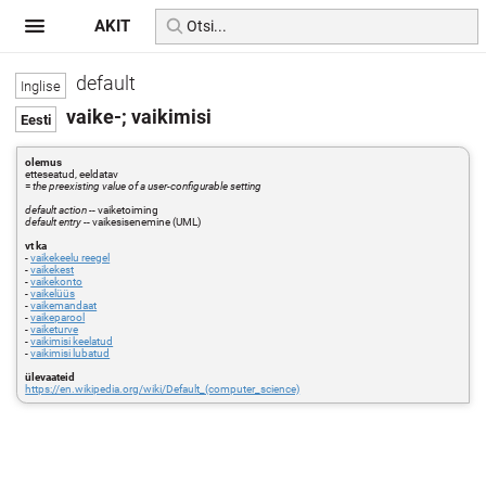
AKIT
default
vaike-; vaikimisi
olemus
etteseatud, eeldatav
=
the preexisting value of a user-configurable setting
default action
-- vaiketoiming
default entry
-- vaikesisenemine (UML)
vt ka
-
vaikekeelu reegel
-
vaikekest
-
vaikekonto
-
vaikelüüs
-
vaikemandaat
-
vaikeparool
-
vaiketurve
-
vaikimisi keelatud
-
vaikimisi lubatud
ülevaateid
https://en.wikipedia.org/wiki/Default_(computer_science)