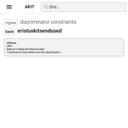
AKIT
discriminator constraints
eristuskitsendused
olemus
UML:
liigitust määravad kitsendused
=
restrictions that determine the classification