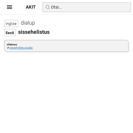
AKIT
dialup
sissehelistus
olemus
vt
sissehelistuspääs