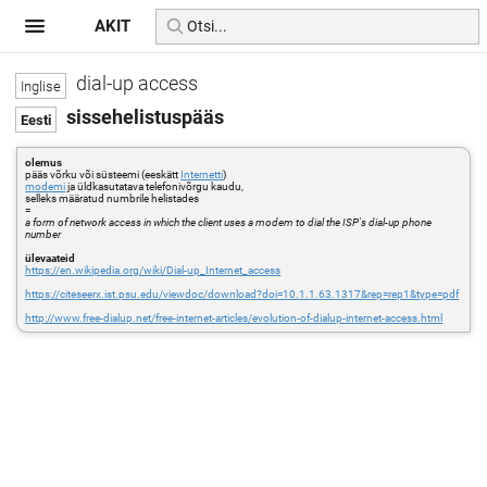
AKIT
dial-up access
sissehelistuspääs
olemus
pääs võrku või süsteemi (eeskätt
Internetti
)
modemi
ja üldkasutatava telefonivõrgu kaudu,
selleks määratud numbrile helistades
=
a form of network access in which the client uses a modem to dial the ISP's dial-up phone
number
ülevaateid
https://en.wikipedia.org/wiki/Dial-up_Internet_access
https://citeseerx.ist.psu.edu/viewdoc/download?doi=10.1.1.63.1317&rep=rep1&type=pdf
http://www.free-dialup.net/free-internet-articles/evolution-of-dialup-internet-access.html