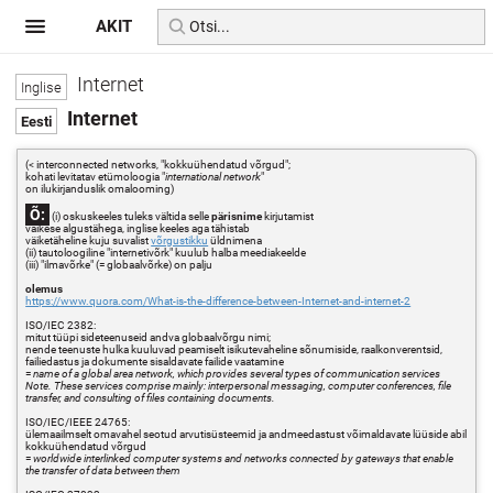
AKIT
Internet
Internet
(< interconnected networks, "kokkuühendatud võrgud";
kohati levitatav etümoloogia "
international network
"
on ilukirjanduslik omalooming)
Õ:
(i) oskuskeeles tuleks vältida selle
pärisnime
kirjutamist
väikese algustähega, inglise keeles aga tähistab
väiketäheline kuju suvalist
võrgustikku
üldnimena
(ii) tautoloogiline "internetivõrk" kuulub halba meediakeelde
(iii) "ilmavõrke" (= globaalvõrke) on palju
olemus
https://www.quora.com/What-is-the-difference-between-Internet-and-internet-2
ISO/IEC 2382:
mitut tüüpi sideteenuseid andva globaalvõrgu nimi;
nende teenuste hulka kuuluvad peamiselt isikutevaheline sõnumiside, raalkonverentsid,
failiedastus ja dokumente sisaldavate failide vaatamine
=
name of a global area network, which provides several types of communication services
Note. These services comprise mainly: interpersonal messaging, computer conferences, file
transfer, and consulting of files containing documents.
ISO/IEC/IEEE 24765:
ülemaailmselt omavahel seotud arvutisüsteemid ja andmeedastust võimaldavate lüüside abil
kokkuühendatud võrgud
=
worldwide interlinked computer systems and networks connected by gateways that enable
the transfer of data between them