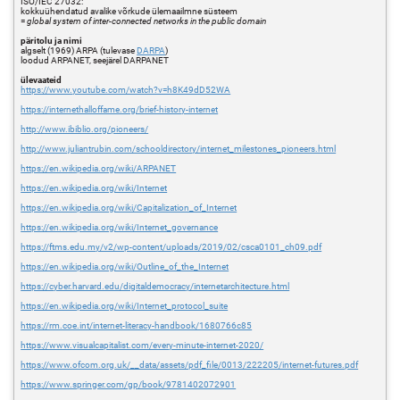
ISO/IEC 27032:
kokkuühendatud avalike võrkude ülemaailmne süsteem
=
global system of inter-connected networks in the public domain
päritolu ja nimi
algselt (1969) ARPA (tulevase
DARPA
)
loodud ARPANET, seejärel DARPANET
ülevaateid
https://www.youtube.com/watch?v=h8K49dD52WA
https://internethalloffame.org/brief-history-internet
http://www.ibiblio.org/pioneers/
http://www.juliantrubin.com/schooldirectory/internet_milestones_pioneers.html
https://en.wikipedia.org/wiki/ARPANET
https://en.wikipedia.org/wiki/Internet
https://en.wikipedia.org/wiki/Capitalization_of_Internet
https://en.wikipedia.org/wiki/Internet_governance
https://ftms.edu.my/v2/wp-content/uploads/2019/02/csca0101_ch09.pdf
https://en.wikipedia.org/wiki/Outline_of_the_Internet
https://cyber.harvard.edu/digitaldemocracy/internetarchitecture.html
https://en.wikipedia.org/wiki/Internet_protocol_suite
https://rm.coe.int/internet-literacy-handbook/1680766c85
https://www.visualcapitalist.com/every-minute-internet-2020/
https://www.ofcom.org.uk/__data/assets/pdf_file/0013/222205/internet-futures.pdf
https://www.springer.com/gp/book/9781402072901