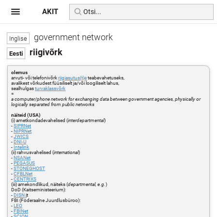
AKIT
government network
riigivõrk
olemus
arvuti- või telefonivõrk
riigiasutus(t)e
teabevahetuseks,
avalikest võrkudest füüsiliselt ja/või loogiliselt lahus,
sealhulgas
turvaklassvõrk
=
a computer/phone network for exchanging data between government agencies, physically or
logically separated from public networks
näiteid (USA)
(i) ametkondadevahelised (
interdepartmental
)
-
SIPRNet
-
NIPRNet
-
JWICS
-
DNI-U
-
Intelink
(ii) rahvusvahelised (
international
)
-
NSANet
-
PEGASUS
-
STONEGHOST
-
CFBLNet
-
CENTRIXS
(iii) amekondlikud, näiteks (
departmental, e.g.
)
DoD (Kaitseministeerium):
-
DISN
jt
FBI (Föderaalne Juurdlusbüroo):
-
LEO
-
FBINet
-
SCION