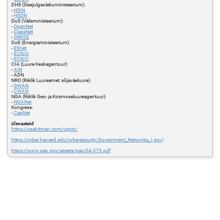
DHS (Sisejulgeolekuministeerium):
-
HSIN
-
HSDN
DoS (Välisministeerium):
-
OpenNet
-
ClassNet
-
INRISS
DoE (Energiaministeerium):
-
ESnet
-
ECN/U
-
ECN/C
CIA (Luure Keskagentuur):
-
AIN
- ADN
NRO (Riiklik Luureamet, sõjaväeluure):
-
GWAN
-
CWAN
NGA (Riiklik Geo- ja Kosmoseluureagentuur):
-
NGANet
Kongress:
-
CapNet
ülevaateid
https://usahitman.com/ugcin/
https://cyber.harvard.edu/cybersecurity/Government_Networks_(.gov)
https://www.gao.gov/assets/gao-04-375.pdf