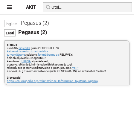
AKIT
Pegasus (2)
Pegasus (2)
olemus
üks USA
riigivõrke
(kuni 2010: GRIFFIN),
kaitseministeeriumi
partnerivõrk
turvamäärang
: salajane,
levimääranguga
REL FVEY;
haldab sõjaväeluure agentuur,
kasutavad:
UKUSA
sõjaväelased;
otstarve: sõjaväe juhtimisteabe ühiskasutus ja tugi;
rakendused ja teenused: turvaline e-post, jutuside,
VoIP
=
one of US government networks (until 2010: GRIFFIN), an extranet of the DoD
ülevaateid
https://en.wikipedia.org/wiki/Defense_Information_Systems_Agency