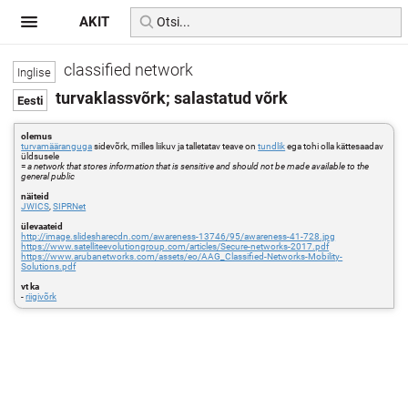
AKIT
classified network
turvaklassvõrk; salastatud võrk
olemus
turvamääranguga
sidevõrk, milles liikuv ja talletatav teave on
tundlik
ega tohi olla kättesaadav
üldsusele
=
a network that stores information that is sensitive and should not be made available to the
general public
näiteid
JWICS
,
SIPRNet
ülevaateid
http://image.slidesharecdn.com/awareness-13746/95/awareness-41-728.jpg
https://www.satelliteevolutiongroup.com/articles/Secure-networks-2017.pdf
https://www.arubanetworks.com/assets/eo/AAG_Classified-Networks-Mobility-
Solutions.pdf
vt ka
-
riigivõrk