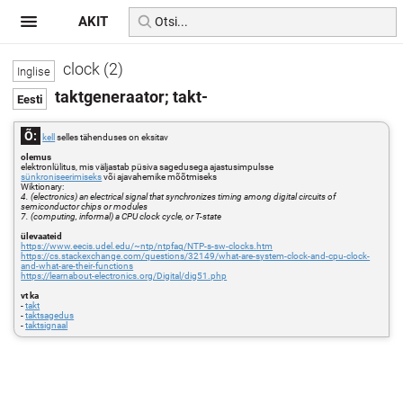
AKIT
clock (2)
taktgeneraator; takt-
Õ:
kell
selles tähenduses on eksitav
olemus
elektronlülitus, mis väljastab püsiva sagedusega ajastusimpulsse
sünkroniseerimiseks
või ajavahemike mõõtmiseks
Wiktionary:
4. (electronics) an electrical signal that synchronizes timing among digital circuits of
semiconductor chips or modules
7. (computing, informal) a CPU clock cycle, or T-state
ülevaateid
https://www.eecis.udel.edu/~ntp/ntpfaq/NTP-s-sw-clocks.htm
https://cs.stackexchange.com/questions/32149/what-are-system-clock-and-cpu-clock-
and-what-are-their-functions
https://learnabout-electronics.org/Digital/dig51.php
vt ka
-
takt
-
taktsagedus
-
taktsignaal