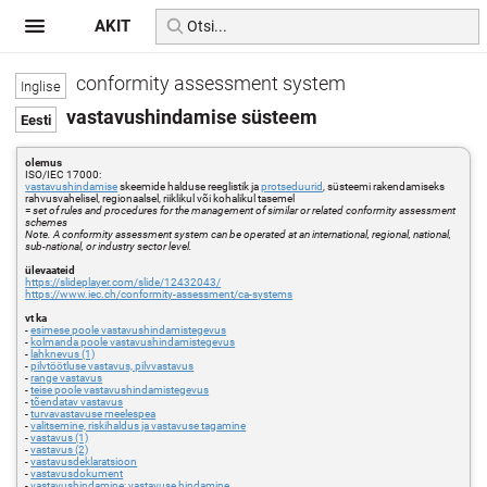
AKIT
conformity assessment system
vastavushindamise süsteem
olemus
ISO/IEC 17000:
vastavushindamise
skeemide halduse reeglistik ja
protseduurid
, süsteemi rakendamiseks
rahvusvahelisel, regionaalsel, riiklikul või kohalikul tasemel
=
set of rules and procedures for the management of similar or related conformity assessment
schemes
Note. A conformity assessment system can be operated at an international, regional, national,
sub-national, or industry sector level.
ülevaateid
https://slideplayer.com/slide/12432043/
https://www.iec.ch/conformity-assessment/ca-systems
vt ka
-
esimese poole vastavushindamistegevus
-
kolmanda poole vastavushindamistegevus
-
lahknevus (1)
-
pilvtöötluse vastavus, pilvvastavus
-
range vastavus
-
teise poole vastavushindamistegevus
-
tõendatav vastavus
-
turvavastavuse meelespea
-
valitsemine, riskihaldus ja vastavuse tagamine
-
vastavus (1)
-
vastavus (2)
-
vastavusdeklaratsioon
-
vastavusdokument
-
vastavushindamine; vastavuse hindamine