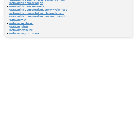
-
vastavushindamise organ
-
vastavushindamise skeem
-
vastavushindamise tulemuste ekvivalentsus
-
vastavushindamise tulemuste omaksvõtt
-
vastavushindamise tulemuste tunnustamine
-
vastavusmärk
-
vastavussertifikaat
-
vastavustalitus
-
vastavustestimine
-
vastavus õigusnormile