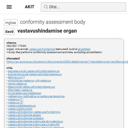
AKIT
conformity assessment body
vastavushindamise organ
olemus
ISO/IEC 17000:
organ, mis annab
vastavuse hindamise
teenuseid, kuid ei
akrediteeri
=
body that performs conformity assessment activities, excluding accreditation
ülevaateid
https://ec.europa.eu/docsroom/documents/6280/attachments/1/translations/en/renditions/pd
vt ka
-
esimese poole vastavushindamistegevus
-
kolmanda poole vastavushindamistegevus
-
lahknevus (1)
-
pilvtöötluse vastavus, pilvvastavus
-
range vastavus
-
teise poole vastavushindamistegevus
-
tõendatav vastavus
-
turvavastavuse meelespea
-
valitsemine, riskihaldus ja vastavuse tagamine
-
vastavus (1)
-
vastavus (2)
-
vastavusdeklaratsioon
-
vastavusdokument
-
vastavushindamine; vastavuse hindamine
-
vastavushindamise skeem
-
vastavushindamise süsteem
-
vastavushindamise tulemuste ekvivalentsus
-
vastavushindamise tulemuste omaksvõtt
-
vastavushindamise tulemuste tunnustamine