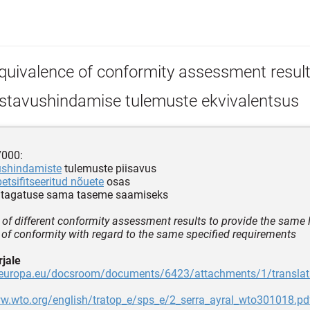
quivalence of conformity assessment resul
stavushindamise tulemuste ekvivalentsus
7000:
ushindamiste
tulemuste piisavus
etsifitseeritud nõuete
osas
tagatuse sama taseme saamiseks
y of different conformity assessment results to provide the same l
of conformity with regard to the same specified requirements
jale
c.europa.eu/docsroom/documents/6423/attachments/1/translati
ww.wto.org/english/tratop_e/sps_e/2_serra_ayral_wto301018.pd