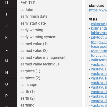
H
EAP-TLS
standard
earlobe
https://ww
I
early finish date
vt ka
early start date
-
esimese 
J
-
kolmanda
early warning
-
lahknevus
early warning system
-
pilvtöötl
K
-
range va
earned value (1)
-
teise po
L
earned value (2)
-
tõendata
-
turvavas
earned value management
-
valitsemi
M
earned value technique
-
vastavus 
-
vastavus 
earpiece (1)
N
-
vastavus
earpiece (2)
-
vastavu
-
vastavus
O
ear shape
-
vastavus
earth (1)
-
vastavus
P
-
vastavus
earth (2)
-
vastavus
earthing
-
vastavus