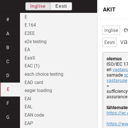
Inglise
Eesti
AKIT
E
#
E.164
e
E2EE
A
va
e2e testing
B
EA
EaaS
olemus
C
ISO/IEC 1
EAC (1)
eri
vastav
each choice testing
samade
sp
D
vastavuse
EAD card
=
E
eager loading
sufficienc
assurance 
EAI
F
EAL
lähtemater
https://e
EAN code
G
EAP
https://w