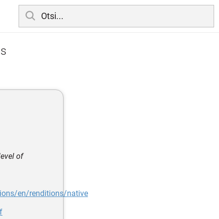
ts
evel of
ons/en/renditions/native
f