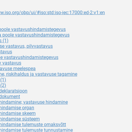
w.iso.org/obp/ui/#iso:std:iso-iec:17000:ed-2:v1:en
poole vastavushindamistegevus
 poole vastavushindamistegevus
 (1)
use vastavus, pilvvastavus
stavus
ole vastavushindamistegevus
v vastavus
tavuse meelespea
ne, riskihaldus ja vastavuse tagamine
(1)
(2)
deklaratsioon
sdokument
hindamine; vastavuse hindamine
hindamise organ
hindamise skeem
hindamise süsteem
hindamise tulemuste omaksvõtt
hindamise tulemuste tunnustamine