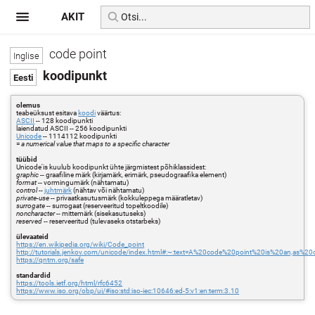
AKIT
code point
koodipunkt
olemus
teabeüksust esitava
koodi
väärtus:
ASCII
-- 128 koodipunkti
laiendatud ASCII -- 256 koodipunkti
Unicode
-- 1114112 koodipunkti
=
a numerical value that maps to a specific character
tüübid
Unicode'is kuulub koodipunkt ühte järgmistest põhiklassidest:
graphic
-- graafiline märk (kirjamärk, erimärk, pseudograafika element)
format
-- vormingumärk (nähtamatu)
control
--
juhtmärk
(nähtav või nähtamatu)
private-use
-- privaatkasutusmärk (kokkuleppega määratletav)
surrogate
-- surrogaat (reserveeritud topeltkoodile)
noncharacter
-- mittemärk (sisekasutuseks)
reserved
-- reserveeritud (tulevaseks otstarbeks)
ülevaateid
https://en.wikipedia.org/wiki/Code_point
http://tutorials.jenkov.com/unicode/index.html#:~:text=A%20code%20point%20is%20an,as
https://qntm.org/safe
standardid
https://tools.ietf.org/html/rfc6452
https://www.iso.org/obp/ui/#iso:std:iso-iec:10646:ed-5:v1:en:term:3.10