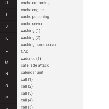
H
cache cramming
cache engine
I
cache poisoning
cache server
J
caching (1)
caching (2)
K
caching name server
L
CAD
cadence (1)
M
cafe latte attack
calendar unit
N
call (1)
O
call (2)
call (3)
P
call (4)
call (5)