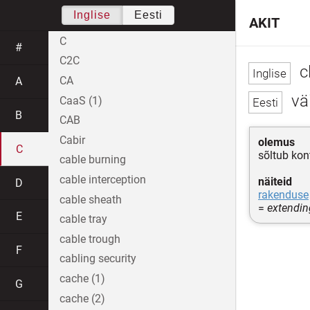
Inglise
Eesti
AKIT
C
#
C2C
c
CA
A
väi
CaaS (1)
B
CAB
Cabir
olemus
C
sõltub kon
cable burning
cable interception
näiteid
D
rakenduse
cable sheath
=
extendin
E
cable tray
cable trough
F
cabling security
cache (1)
G
cache (2)