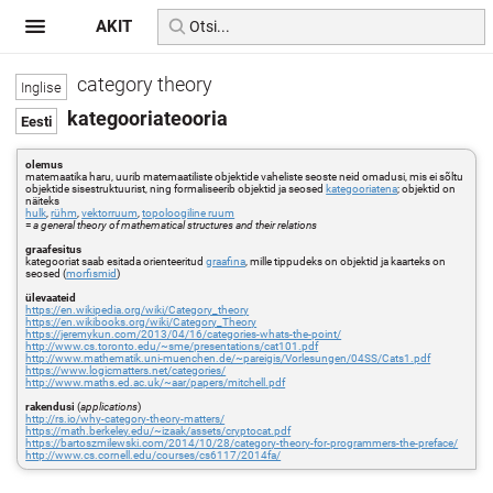
AKIT
category theory
kategooriateooria
olemus
matemaatika haru, uurib matemaatiliste objektide vaheliste seoste neid omadusi, mis ei sõltu
objektide sisestruktuurist, ning formaliseerib objektid ja seosed
kategooriatena
; objektid on
näiteks
hulk
,
rühm
,
vektorruum
,
topoloogiline ruum
=
a general theory of mathematical structures and their relations
graafesitus
kategooriat saab esitada orienteeritud
graafina
, mille tippudeks on objektid ja kaarteks on
seosed (
morfismid
)
ülevaateid
https://en.wikipedia.org/wiki/Category_theory
https://en.wikibooks.org/wiki/Category_Theory
https://jeremykun.com/2013/04/16/categories-whats-the-point/
http://www.cs.toronto.edu/~sme/presentations/cat101.pdf
http://www.mathematik.uni-muenchen.de/~pareigis/Vorlesungen/04SS/Cats1.pdf
https://www.logicmatters.net/categories/
http://www.maths.ed.ac.uk/~aar/papers/mitchell.pdf
rakendusi
(
applications
)
http://rs.io/why-category-theory-matters/
https://math.berkeley.edu/~izaak/assets/cryptocat.pdf
https://bartoszmilewski.com/2014/10/28/category-theory-for-programmers-the-preface/
http://www.cs.cornell.edu/courses/cs6117/2014fa/