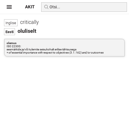
AKIT
critically
oluliselt
olemus
ISO 22300:
eesmärkide ja/või tulemite seisukohalt erilise tähtsusega
=
of essential importance with respect to objectives (3.1.162) and/or outcomes