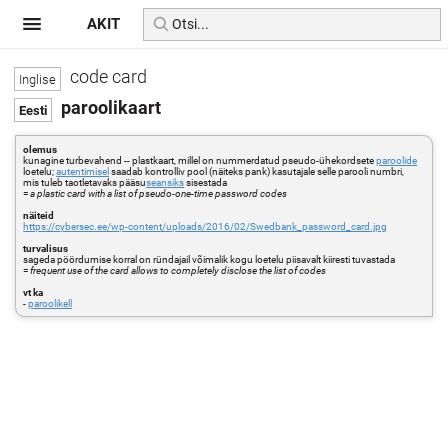
AKIT
code card
paroolikaart
olemus
kunagine turbevahend -- plastkaart, millel on nummerdatud pseudo-ühekordsete
paroolide
loetelu;
autentimisel
saadab kontrolliv pool (näiteks pank) kasutajale selle parooli numbri,
mis tuleb taotletavaks pääsu
seansiks
sisestada
=
a plastic card with a list of pseudo-one-time password codes
näiteid
https://cybersec.ee/wp-content/uploads/2016/02/Swedbank_password_card.jpg
turvalisus
sageda pöördumise korral on ründajail võimalik kogu loetelu piisavalt kiiresti tuvastada
=
frequent use of the card allows to completely disclose the list of codes
vt ka
-
paroolikell