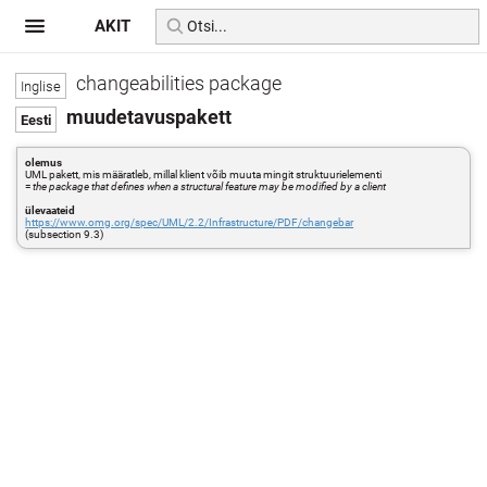
AKIT
changeabilities package
muudetavuspakett
olemus
UML pakett, mis määratleb, millal klient võib muuta mingit struktuurielementi
=
the package that defines when a structural feature may be modified by a client
ülevaateid
https://www.omg.org/spec/UML/2.2/Infrastructure/PDF/changebar
(subsection 9.3)