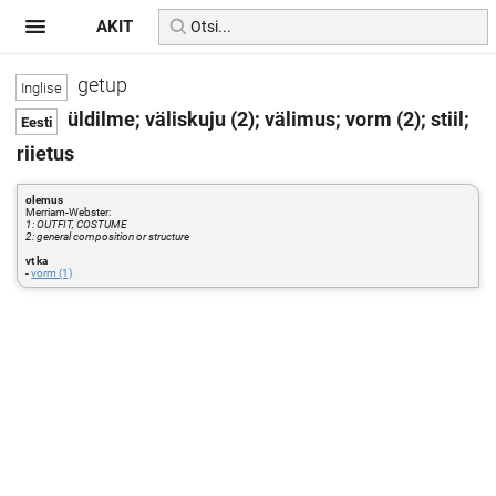
AKIT
getup
üldilme; väliskuju (2); välimus; vorm (2); stiil;
riietus
olemus
Merriam-Webster:
1: OUTFIT, COSTUME
2: general composition or structure
vt ka
-
vorm (1)