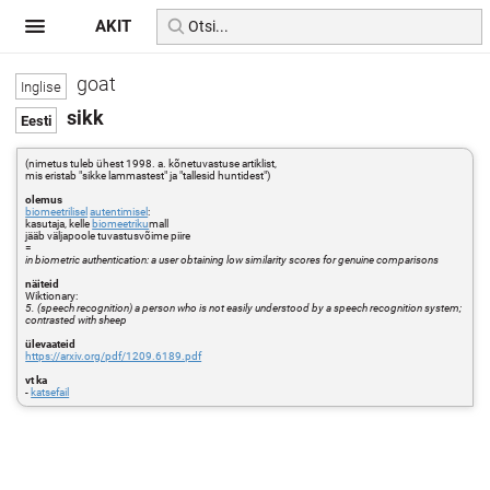
AKIT
goat
sikk
(nimetus tuleb ühest 1998. a. kõnetuvastuse artiklist,
mis eristab "sikke lammastest" ja "tallesid huntidest")
olemus
biomeetrilisel
autentimisel
:
kasutaja, kelle
biomeetriku
mall
jääb väljapoole tuvastusvõime piire
=
in biometric authentication: a user obtaining low similarity scores for genuine comparisons
näiteid
Wiktionary:
5. (speech recognition) a person who is not easily understood by a speech recognition system;
contrasted with sheep
ülevaateid
https://arxiv.org/pdf/1209.6189.pdf
vt ka
-
katsefail