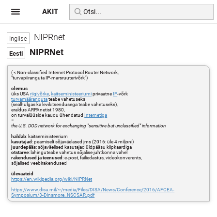
AKIT
NIPRnet
NIPRNet
( < Non-classified Internet Protocol Router Network,
"turvapiiranguta IP-marsruuterivõrk")
olemus
üks USA
riigivõrke
,
kaitseministeeriumi
privaatne
IP
-võrk
turvamääranguta
teabe vahetuseks
(sealhulgas ka levikitsendusega teabe vahetuseks),
eraldus ARPAnetist 1980,
on turvalüüside kaudu ühendatud
Internetiga
=
the U.S. DOD network for exchanging "sensitive but unclassified" information
haldab
: kaitseministeerium
kasutajad
: peamiselt sõjaväelased jms (2016: üle 4 miljoni)
juurdepääs
: sõjaväelised kasutajad üldpääsu kiipkaardiga
otstarve
: lahinguteabe vahetus sõjalise juhtkonna vahel
rakendused ja teenused
: e-post, failiedastus, videokonverents,
sõjalised veebirakendused
ülevaateid
https://en.wikipedia.org/wiki/NIPRNet
https://www.disa.mil/~/media/Files/DISA/News/Conference/2016/AFCEA-
Symposium/3-Dinsmore_NSCSAR.pdf