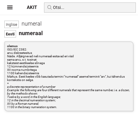
AKIT
numeral
numeraal
olemus
ISO/IEC 2382:
arvu diskreetesitus
Näide. Alljärgnevad neli numeraali esitavad eri viisil
sama arvu, s.t. tosinat:
kaksteist eestikeelse sõnaga
12 kümnendsüsteemis
XII rooma numbritega
1100 kahendsüsteemis
Märkus. Eesti keeles võib kasutada termini "numeraal" asemel terminit "arv", kui tähendus
kontekstis on selge.
=
a discrete representation of a number
Example: the following are four different numerals that represent the same number, i.e. a dozen,
by the methods shown:
Twelve by a word in the English language;
12 in the decimal numeration system;
XII by a Roman numeral;
1100 in the binary numeration system.