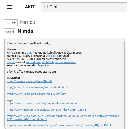
AKIT
Nimda
Nimda
(Nimda = "admin" spelt backwards)
olemus
Hiina päritoluga
uss
, mis kuulub kahjulikkuse tippkümnesse;
käivitus 18.11.2001 ja nakatas
Windows
-arvuteid
(95, 98, ME, NT, 2000), kasutades levikanalitena
e-posti
, avatud
võrgudraive
,
veebilehti
,
serveri
turvaauke
,
eelmiste usside tekitatud
tagauksi
=
a family of file-infecting computer worms
ülevaateid
https://en.wikipedia.org/wiki/Nimda
http://www.cknow.com/cms/vtutor/nimda.html
https://www.spamlaws.com/nimda-worm.html
tõrje
https://www.zdnet.com/article/help-and-howto-nimda/
https://www.giac.org/paper/gsec/1542/nimda-worm/102853
https://www.cisco.com/c/en/us/support/docs/ios-nx-os-software/ios-software-releases-
122-mainline/4615-nimda.html
https://www.trendmicro.com/vinfo/us/threat-encyclopedia/malware/PE_NIMDA.E