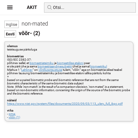
AKIT
non-mated
võõr- (2)
olemus
teistsuguse päritoluga
biomeetrias
ISO/IEC 2382-37:
põhinev sellel, et
biomeetriateimiku
ja
biomeetrilise etaloni
paar
ei ole pärit ühe ja sama
biomeetriaandmesubjekti
ühel ja samal
biomeetrikul
Märkus 1 "
Lahknev
" on
võrdlusotsustuse
tulem, "võõr-" aga on biomeetriavälisel teabel
põhinev lausung biomeetriateimiku ja biomeetrilise etaloni allika päritolu kohta
=
based on a paired biometric probe and biometric reference that are not from the same
biometric characteristic of the same biometric data subject
Note. While ‘non-match' is the result of a comparison decision, ‘non-mated’ is a statement,
based on non-biometric information, concerning the origin of the source of the biometric probe
and the biometric reference.
näiteid
https://www.nist.gov/system/files/documents/2020/09/03/113_ulery_full_ibpc.pdf
vt ka
-
oma-
-
võõr- (1)