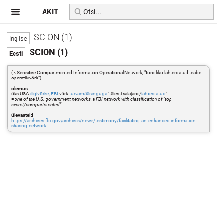
AKIT
SCION (1)
SCION (1)
( < Sensitive Compartmented Information Operational Network, "tundliku lahterdatud teabe
operatiivvõrk")
olemus
üks USA
riigivõrke
,
FBI
võrk
turvamääranguga
"täiesti salajane/
lahterdatud
"
=
one of the U.S. government networks, a FBI network with classification of "top
secret/compartmented"
ülevaateid
https://archives.fbi.gov/archives/news/testimony/facilitating-an-enhanced-information-
sharing-network