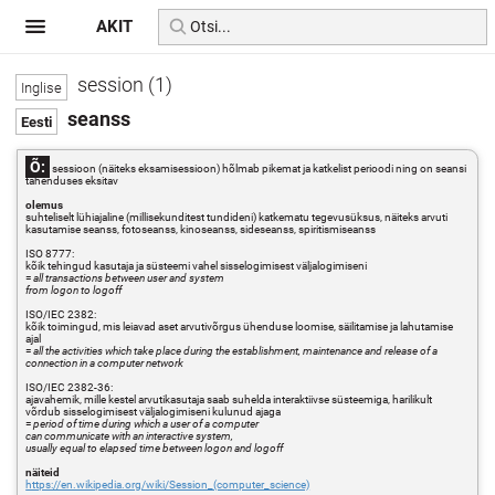
AKIT
session (1)
seanss
Õ:
sessioon (näiteks eksamisessioon) hõlmab pikemat ja katkelist perioodi ning on seansi
tähenduses eksitav
olemus
suhteliselt lühiajaline (millisekunditest tundideni) katkematu tegevusüksus, näiteks arvuti
kasutamise seanss, fotoseanss, kinoseanss, sideseanss, spiritismiseanss
ISO 8777:
kõik tehingud kasutaja ja süsteemi vahel sisselogimisest väljalogimiseni
=
all transactions between user and system
from logon to logoff
ISO/IEC 2382:
kõik toimingud, mis leiavad aset arvutivõrgus ühenduse loomise, säilitamise ja lahutamise
ajal
=
all the activities which take place during the establishment, maintenance and release of a
connection in a computer network
ISO/IEC 2382-36:
ajavahemik, mille kestel arvutikasutaja saab suhelda interaktiivse süsteemiga, harilikult
võrdub sisselogimisest väljalogimiseni kulunud ajaga
=
period of time during which a user of a computer
can communicate with an interactive system,
usually equal to elapsed time between logon and logoff
näiteid
https://en.wikipedia.org/wiki/Session_(computer_science)