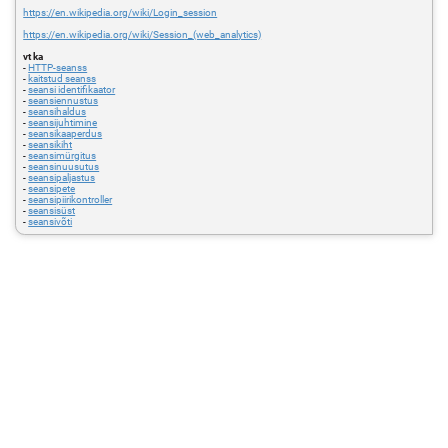
https://en.wikipedia.org/wiki/Login_session
https://en.wikipedia.org/wiki/Session_(web_analytics)
vt ka
-
HTTP-seanss
-
kaitstud seanss
-
seansi identifikaator
-
seansiennustus
-
seansihaldus
-
seansijuhtimine
-
seansikaaperdus
-
seansikiht
-
seansimürgitus
-
seansinuusutus
-
seansipaljastus
-
seansipete
-
seansipiirikontroller
-
seansisüst
-
seansivõti