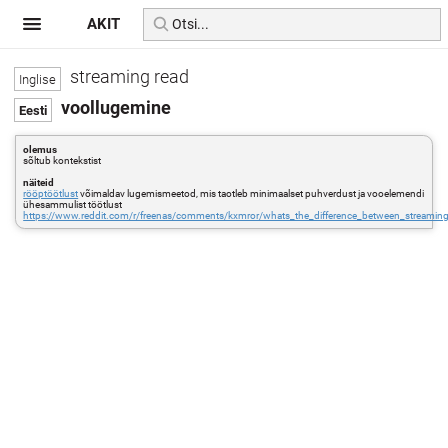
AKIT
streaming read
voollugemine
olemus
sõltub kontekstist
näiteid
rööptöötlust
võimaldav lugemismeetod, mis taotleb minimaalset puhverdust ja vooelemendi
ühesammulist töötlust
https://www.reddit.com/r/freenas/comments/kxmror/whats_the_difference_between_streaming