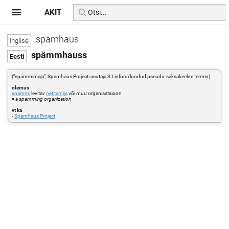
AKIT
spamhaus
spämmhauss
("spämmimaja", Spamhaus Projecti asutaja S.Linfordi loodud pseudo-saksakeelne termin)
olemus
spämmi
levitav
netitarnija
või muu organisatsioon
=
a spamming organization
vt ka
-
Spamhaus Project