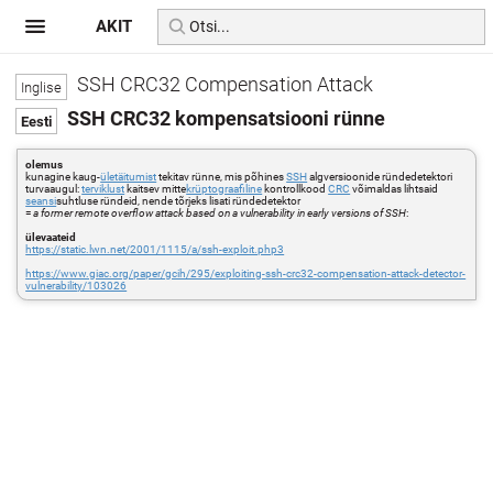
AKIT
SSH CRC32 Compensation Attack
SSH CRC32 kompensatsiooni rünne
olemus
kunagine kaug-
ületäitumist
tekitav rünne, mis põhines
SSH
algversioonide ründedetektori
turvaaugul:
terviklust
kaitsev mitte
krüptograafiline
kontrollkood
CRC
võimaldas lihtsaid
seansi
suhtluse ründeid, nende tõrjeks lisati ründedetektor
=
a former remote overflow attack based on a vulnerability in early versions of SSH
:
ülevaateid
https://static.lwn.net/2001/1115/a/ssh-exploit.php3
https://www.giac.org/paper/gcih/295/exploiting-ssh-crc32-compensation-attack-detector-
vulnerability/103026