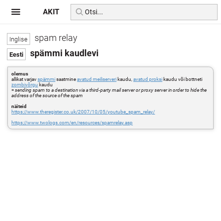
AKIT
spam relay
spämmi kaudlevi
olemus
allikat varjav
spämmi
saatmine
avatud meiliserveri
kaudu,
avatud proksi
kaudu või bottneti
zombivõrgu
kaudu
=
sending spam to a destination via a third-party mail server or proxy server in order to hide the
address of the source of the spam
näiteid
https://www.theregister.co.uk/2007/10/05/youtube_spam_relay/
https://www.twologs.com/en/resources/spamrelay.asp