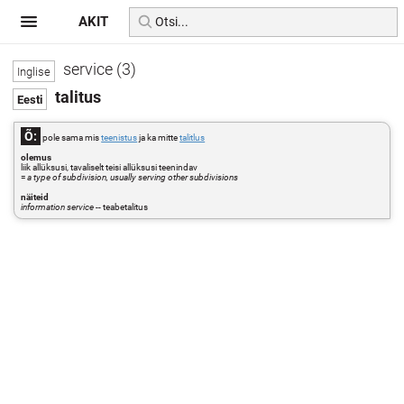
AKIT
service (3)
talitus
Õ:
pole sama mis
teenistus
ja ka mitte
talitlus
olemus
liik allüksusi, tavaliselt teisi allüksusi teenindav
=
a type of subdivision, usually serving other subdivisions
näiteid
information service
-- teabetalitus