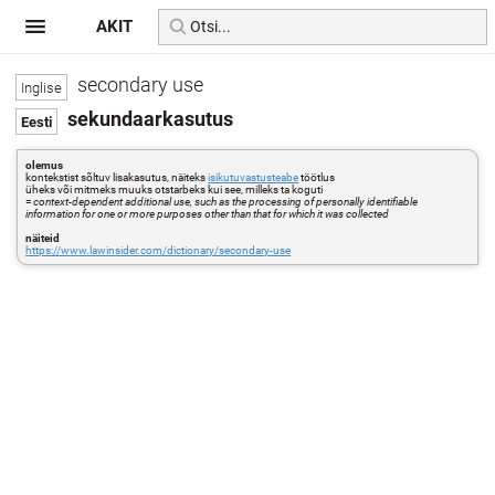
AKIT
secondary use
sekundaarkasutus
olemus
kontekstist sõltuv lisakasutus, näiteks
isikutuvastusteabe
töötlus
üheks või mitmeks muuks otstarbeks kui see, milleks ta koguti
=
context-dependent additional use, such as the processing of personally identifiable
information for one or more purposes other than that for which it was collected
näiteid
https://www.lawinsider.com/dictionary/secondary-use