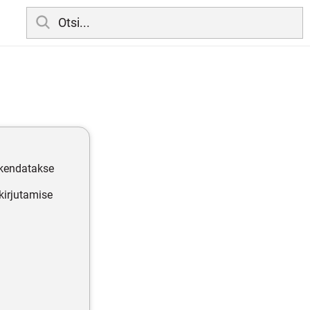
akendatakse
kirjutamise