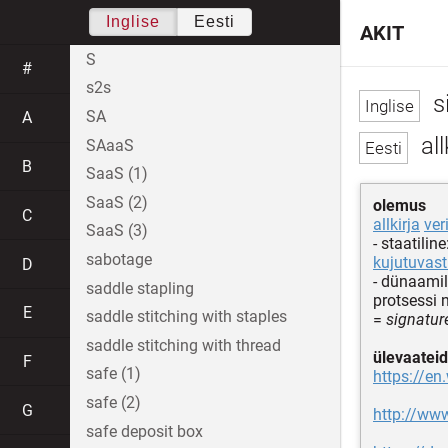
Inglise
Eesti
AKIT
S
#
s2s
s
SA
A
all
SAaaS
B
SaaS (1)
SaaS (2)
olemus
C
allkirja
ver
SaaS (3)
- staatiline
sabotage
kujutuvas
D
- dünaamil
saddle stapling
protsessi n
E
saddle stitching with staples
=
signature
saddle stitching with thread
ülevaateid
F
safe (1)
https://en
safe (2)
G
http://ww
safe deposit box