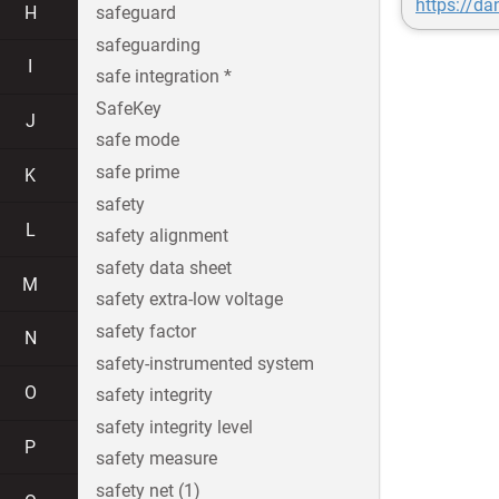
https://d
H
safeguard
safeguarding
I
safe integration *
SafeKey
J
safe mode
safe prime
K
safety
L
safety alignment
safety data sheet
M
safety extra-low voltage
safety factor
N
safety-instrumented system
O
safety integrity
safety integrity level
P
safety measure
safety net (1)