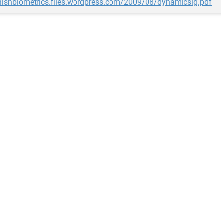
anishbiometrics.files.wordpress.com/2009/08/dynamicsig.pdf