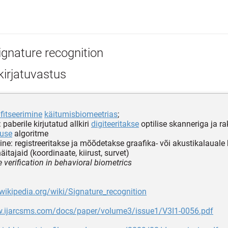
ignature recognition
kirjatuvastus
ifitseerimine
käitumisbiomeetrias
;
: paberile kirjutatud allkiri
digiteeritakse
optilise skanneriga ja r
tuse
algoritme
ine: registreeritakse ja mõõdetakse graafika- või akustikalauale 
äitajaid (koordinaate, kiirust, survet)
 verification in behavioral biometrics
.wikipedia.org/wiki/Signature_recognition
w.ijarcsms.com/docs/paper/volume3/issue1/V3I1-0056.pdf