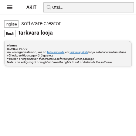
AKIT
software creator
tarkvara looja
olemus
ISO/IEC 19770:
isik või organisatsioon, kes on
tarkvaratoote
või
tarkvarapaketi
looja, selle tarkvara turustuse
või levituse õigustega või õigusteta
=
person or organization that creates a software product or package
Note. This entity might or might not own the rights to sell or distribute the software.