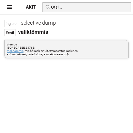
AKIT
selective dump
valiktõmmis
olemus
ISO/IEC/IEEE 24765:
mälutõmmis
, mis hõlmab ainult ettemääratud mälupesi
=
dump of designated storage location areas only