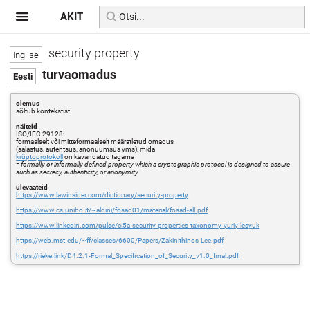
AKIT
security property
turvaomadus
olemus
sõltub kontekstist
näiteid
ISO/IEC 29128:
formaalselt või mitteformaalselt määratletud omadus
(salastus, autentsus, anonüümsus vms), mida
krüptoprotokoll
on kavandatud tagama
=
formally or informally defined property which a cryptographic protocol is designed to assure
such as secrecy, authenticity, or anonymity
ülevaateid
https://www.lawinsider.com/dictionary/security-property
https://www.cs.unibo.it/~aldini/fosad01/material/fosad-all.pdf
https://www.linkedin.com/pulse/ci5a-security-properties-taxonomy-yuriy-lesyuk
https://web.mst.edu/~ff/classes/6600/Papers/Zakinithinos-Lee.pdf
https://rieke.link/D4.2.1-Formal_Specification_of_Security_v1.0_final.pdf