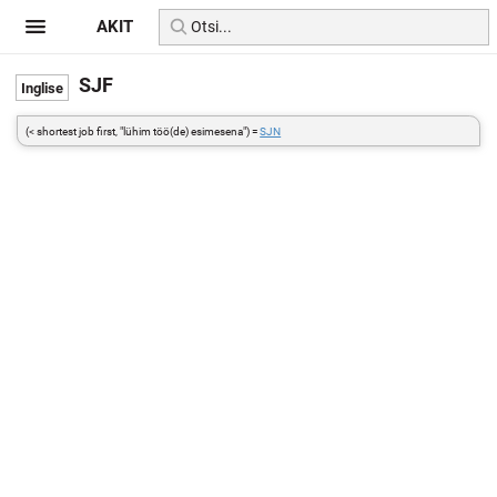
AKIT
SJF
(< shortest job first, "lühim töö(de) esimesena") =
SJN