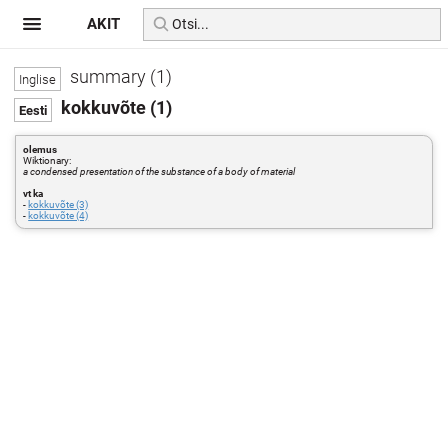
AKIT
summary (1)
kokkuvõte (1)
olemus
Wiktionary:
a condensed presentation of the substance of a body of material
vt ka
-
kokkuvõte (3)
-
kokkuvõte (4)