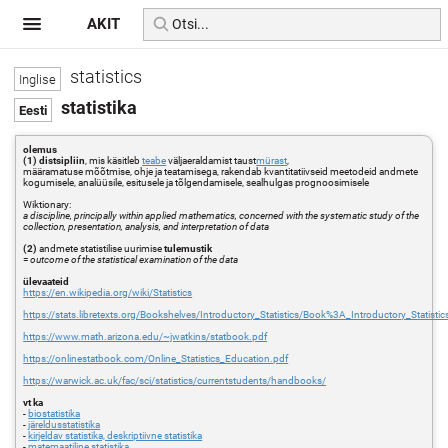
AKIT
statistics
statistika
olemus
(1) distsipliin
, mis käsitleb
teabe
väljaeraldamist taust
mürast
,
määramatuse mõõtmise, ohje ja teatamisega, rakendab kvantitatiivseid meetodeid andmete
kogumisele, analüüsile, esitusele ja tõlgendamisele, sealhulgas prognoosimisele
Wiktionary:
a discipline, principally within applied mathematics, concerned with the systematic study of the
collection, presentation, analysis, and interpretation of data
(2)
andmete statistilise uurimise
tulemustik
=
outcome of the statistical examination of the data
ülevaateid
https://en.wikipedia.org/wiki/Statistics
https://stats.libretexts.org/Bookshelves/Introductory_Statistics/Book%3A_Introductory_Statist
https://www.math.arizona.edu/~jwatkins/statbook.pdf
https://onlinestatbook.com/Online_Statistics_Education.pdf
https://warwick.ac.uk/fac/sci/statistics/currentstudents/handbooks/
vt ka
-
biostatistika
-
järeldusstatistika
-
kirjeldav statistika, deskriptiivne statistika
-
matemaatiline statistika