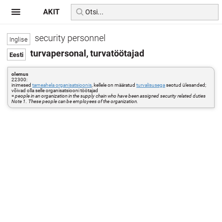
AKIT
security personnel
turvapersonal, turvatöötajad
olemus
22300:
inimesed
tarneahela organisatsioonis
, kellele on määratud
turvalisusega
seotud ülesanded;
võivad olla selle organisatsiooni töötajad
=
people in an organization in the supply chain who have been assigned security related duties
Note 1. These people can be employees of the organization.